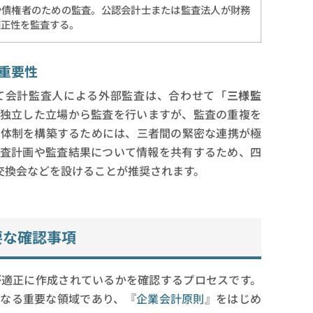
や債権者のための監査。公認会計士または監査法人が財務
適正性を監査する。
重要性
て会計監査人による外部監査は、合わせて「
三様監
が独立した立場から監査を行いますが、監査の重複を
視体制を構築するためには、三者間の緊密な連携が極
監査計画や監査結果について情報を共有するため、四
交換会などを設けることが推奨されます。
要な確認事項
が適正に作成されているかを確認するプロセスです。
となる重要な領域であり、『
企業会計原則
』をはじめ