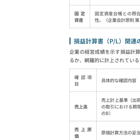
固定
固定資産台帳との照
資産
性。（企業会計原則 第
損益計算書（P/L）関連
企業の経営成績を示す損益計
るか、網羅的に計上されている
確認項
具体的な確認内容
目
売上計上基準（出
売上高
の取引における期間
のB）
売上原
原価計算方法の妥
価