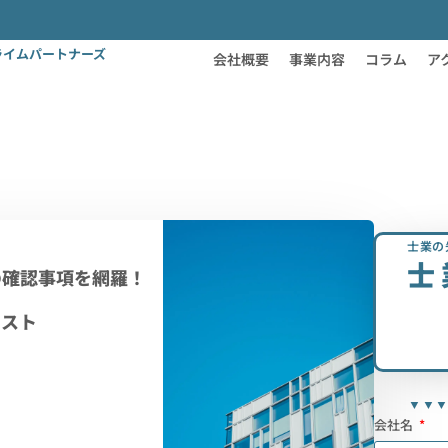
ライムパートナーズ
会社概要
事業内容
コラム
ア
士業の
士
の確認事項を網羅！
リスト
▼▼
会社名