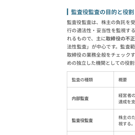
監査役監査の目的と役割
監査役監査は、株主の負託を
行の適法性・妥当性を監視す
れるもので、主に
取締役の不
法性監査」が中心です。監査
取締役の業務全般をチェック
めの独立した機関としての役割
監査の種類
概要
経営者
内部監査
達成を
株主の
監査役監査
視する