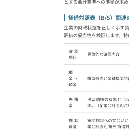
とする会計基準への準拠が求め
貸借対照表（B/S）関連
企業の財政状態を正しく示す
評価の妥当性を検証します。特
確認
具体的な確認内容
項目
現
金・
帳簿残高と金融機関発
預金
売掛
滞留債権の有無と回
金
価。（企業会計原則注
棚卸
実地棚卸への立会いと
資産
業会計原則 第三 貸借