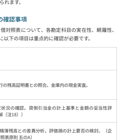
られます。
の確認事項
貸借対照表について、各勘定科目の実在性、網羅性、
に以下の項目は重点的に確認が必要です。
行の残高証明書との照合。金庫内の現金実査。
収状況の確認。貸倒引当金の計上基準と金額の妥当性評
解〔注18〕）
帳簿残高との差異分析。評価損の計上要否の検討。（企
対照表原則 五のA）