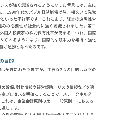
ナンスが強く意識されるようになった背景には、主に
に、1990年代のバブル経済崩壊以降、相次いで発覚
計
といった不祥事です。これにより、経営の透明性や
組みの必要性が社会的に強く認識されました。第二
。外国人投資家の株式保有比率が高まるにつれ、国際
求められるようになり、国際的な競争力を維持・強化
備が急務となったのです。
の目的
的は多岐にわたりますが、主要な3つの目的は以下の
の確保:
財務情報や経営戦略、リスク情報などを適
決定プロセスを明確にすることで、ステークホルダー
。これは、
企業会計原則
の第一 一般原則 一にもある
も通じます。
立場の尊重:
株主の利益を最大化することはもちろ