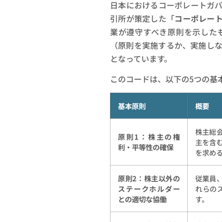
日本におけるコーポレートガ
引所が策定した「
コーポレー
業が遵守すべき原則を示した
（原則を実施するか、実施し
となっています。
このコードは、以下の5つの基
基本原則
概要
株主総
原則1：株主の権
主を含
利・平等性の確保
を求め
原則2：株主以外の
従業員
ステークホルダー
れらの
との適切な協働
す。