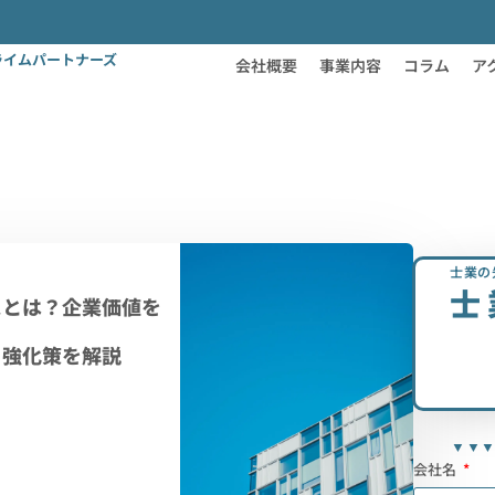
ライムパートナーズ
会社概要
事業内容
コラム
ア
士業の
士
スとは？企業価値を
と強化策を解説
▼▼
会社名